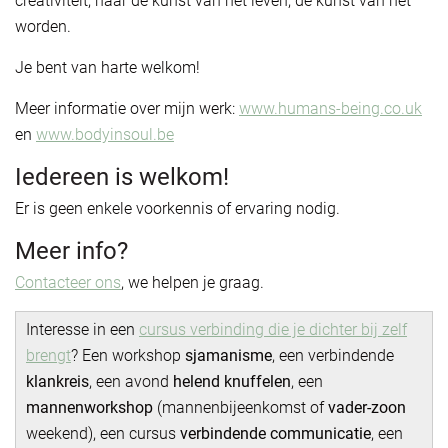
creativiteit, naar de kunst van het leven, de kunst van het
worden.
Je bent van harte welkom!
Meer informatie over mijn werk:
www.humans-being.co.uk
en
www.bodyinsoul.be
Iedereen is welkom!
Er is geen enkele voorkennis of ervaring nodig.
Meer info?
Contacteer ons
, we helpen je graag.
Interesse in een
cursus verbinding die je dichter bij zelf
brengt
? Een workshop
sjamanisme
, een verbindende
klankreis
, een avond
helend knuffelen
, een
mannenworkshop
(mannenbijeenkomst of
vader-zoon
weekend), een cursus
verbindende communicatie
, een