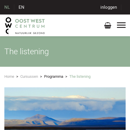
NL
EN
inloggen
The listening
Home
>
Cursussen
>
Programma
>
The listening