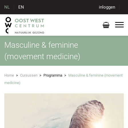
NL
EN
inloggen
Masculine & feminine
(movement medicine)
Home
>
Cursussen
>
Programma
>
Masculine & feminine (movement
medicine)