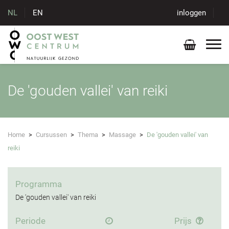
NL
EN
inloggen
De 'gouden vallei' van reiki
Home
>
Cursussen
>
Thema
>
Massage
>
De 'gouden vallei' van
reiki
Programma
De 'gouden vallei' van reiki
Periode
Prijs