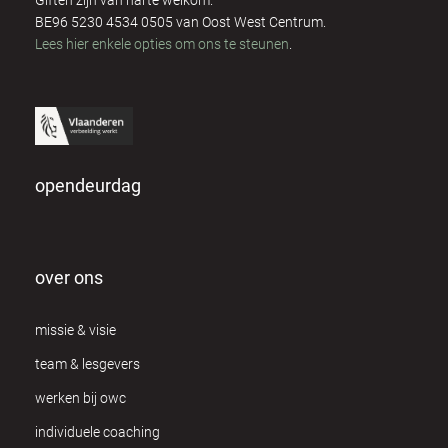
Giften zijn van harte welkom.
Dominique Respens
2
BE96 5230 4534 0505 van Oost West Centrum.
Lees hier enkele opties om ons te steunen
.
Dora Olah
3
Eddy Hubrechts
3
Ellen Saen
2
opendeurdag
Els Mertens
4
Els Van Daele
1
over ons
Els Van Ginneken
1
missie & visie
Fanny Heuten
8
team & lesgevers
Frank & Kathy Coppieters
12
werken bij owc
Freija Wouters
individuele coaching
1