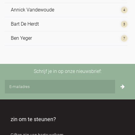
Annick Vandewoude
4
Bart De Herdt
3
Ben Yeger
7
Bert Dhondt
3
Brian Utting
2
Schrijf je in op onze nieuwsbrief:
Carol Mcinerney
1
Cathy Ryan
1
Christian de Sousa
3
zin om te steunen?
Claire Elouard
2