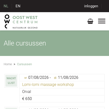
NL
EN
inloggen
Alle cursussen
Home
>
Cursussen
07/08/2026 -
11/08/2026
vr
di
Lomi-lomi massage workshop
Orval
€
650