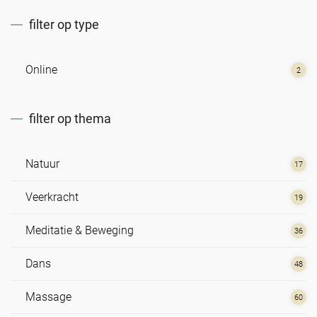
filter op type
Online
2
filter op thema
Natuur
17
Veerkracht
19
Meditatie & Beweging
36
Dans
48
Massage
60