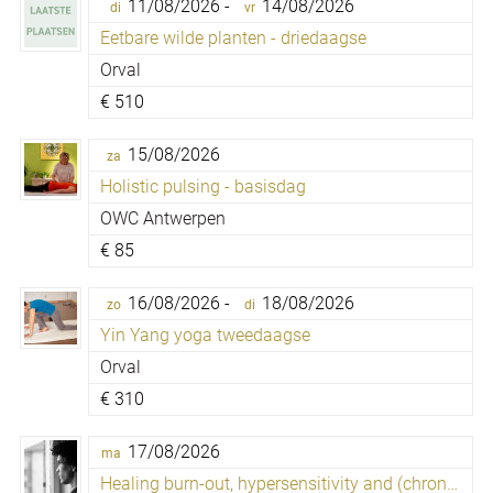
11/08/2026 -
14/08/2026
di
vr
Eetbare wilde planten - driedaagse
Orval
€
510
15/08/2026
za
Holistic pulsing - basisdag
OWC Antwerpen
€
85
16/08/2026 -
18/08/2026
zo
di
Yin Yang yoga tweedaagse
Orval
€
310
17/08/2026
ma
Healing burn-out, hypersensitivity and (chronic) fatigue