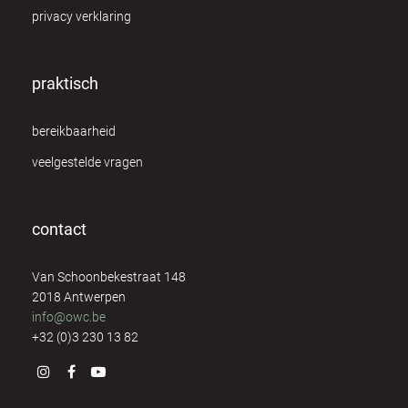
privacy verklaring
George van Elst
7
Greet Brutsaert
8
praktisch
Greet Mermans
8
bereikbaarheid
Guido Paeps
10
veelgestelde vragen
Hilde de Vos
1
contact
Ilse Geusens
1
Van Schoonbekestraat 148
Ingrid Debert
4
2018 Antwerpen
info@owc.be
Irene Nolte
4
+32 (0)3 230 13 82
Isabelle Verstraeten
8