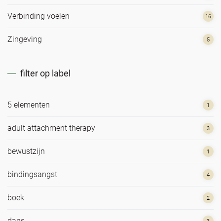
Verbinding voelen
16
Zingeving
5
filter op label
5 elementen
1
adult attachment therapy
3
bewustzijn
1
bindingsangst
4
boek
2
dans