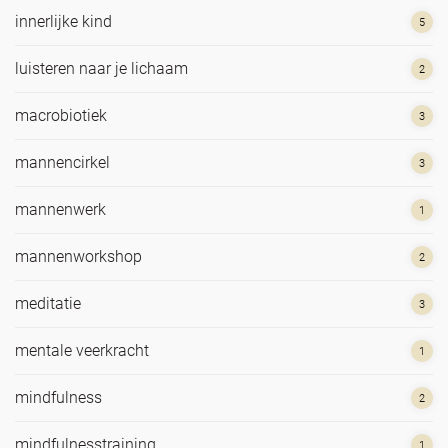
innerlijke kind
5
luisteren naar je lichaam
2
macrobiotiek
3
mannencirkel
3
mannenwerk
1
mannenworkshop
2
meditatie
3
mentale veerkracht
1
mindfulness
2
mindfulnesstraining
1