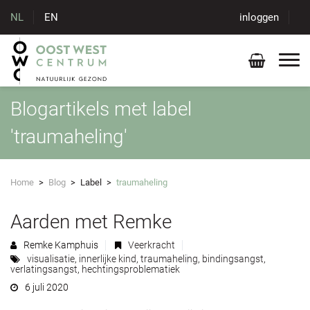
NL
EN
inloggen
Blogartikels met label
'traumaheling'
Home
>
Blog
>
Label
>
traumaheling
Aarden met Remke
Remke Kamphuis
Veerkracht
visualisatie
,
innerlijke kind
,
traumaheling
,
bindingsangst
,
verlatingsangst
,
hechtingsproblematiek
6 juli 2020