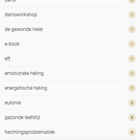
3
dansworkshop
1
de gewonde heler
1
e-book
1
eft
1
emotionele heling
1
energetische heling
1
eutonie
2
gezonde leefstijl
3
hechtingsproblematiek
4