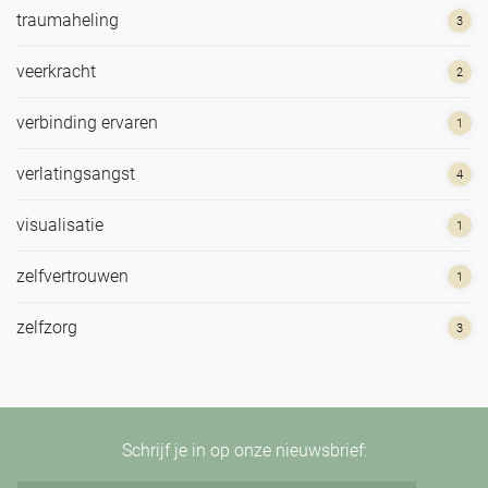
traumaheling
3
veerkracht
2
verbinding ervaren
1
verlatingsangst
4
visualisatie
1
zelfvertrouwen
1
zelfzorg
3
Schrijf je in op onze nieuwsbrief: