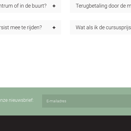
trum of in de buurt?
Terugbetaling door de m
ist mee te rijden?
Wat als ik de cursusprijs
 onze nieuwsbrief: