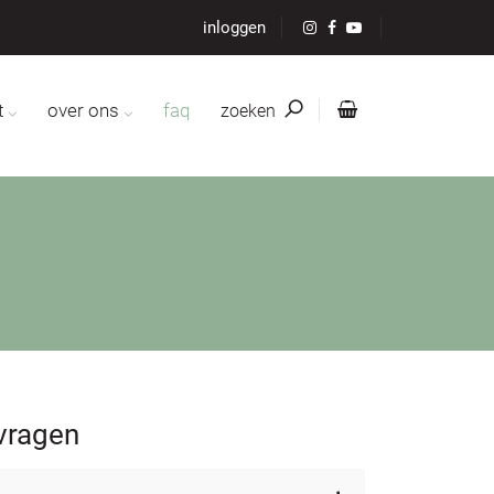
inloggen
t
over ons
faq
zoeken
 vragen