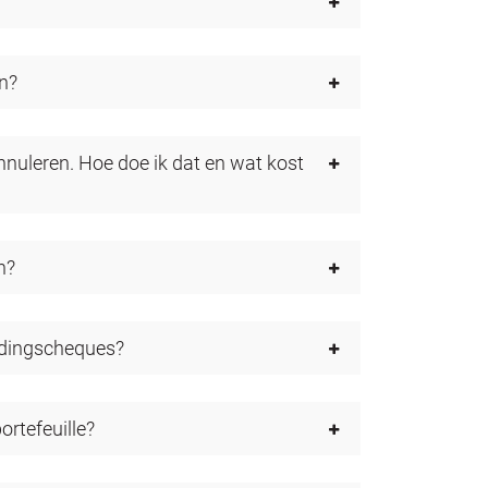
en?
annuleren. Hoe doe ik dat en wat kost
n?
idingscheques?
ortefeuille?