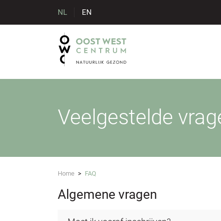
NL
EN
Veelgestelde vrag
Home
>
FAQ
Algemene vragen