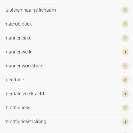
luisteren naar je lichaam
2
macrobiotiek
3
mannencirkel
3
mannenwerk
1
mannenworkshop
2
meditatie
3
mentale veerkracht
1
mindfulness
2
mindfulnesstraining
1