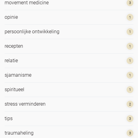
movement medicine
3
opinie
1
persoonlijke ontwikkeling
1
recepten
1
relatie
1
sjamanisme
1
spiritueel
1
stress verminderen
2
tips
3
traumaheling
3