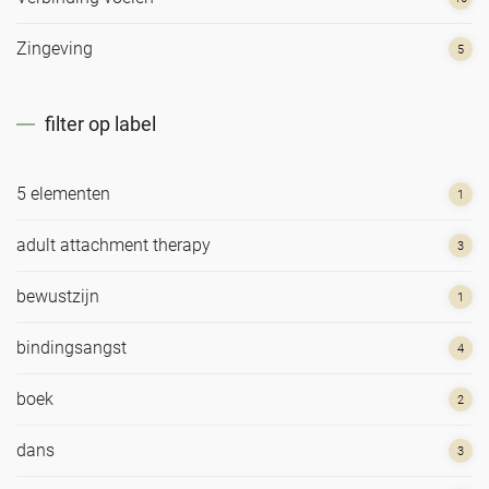
Zingeving
5
filter op label
5 elementen
1
adult attachment therapy
3
bewustzijn
1
bindingsangst
4
boek
2
dans
3