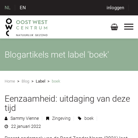
NL
EN
inloggen
Blogartikels met label 'boek'
Home
>
Blog
>
Label
>
boek
Eenzaamheid: uitdaging van deze
tijd
Sammy Vienne
Zingeving
boek
22 januari 2022