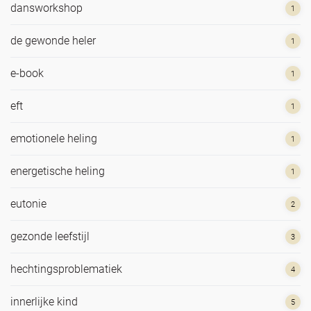
dansworkshop
1
de gewonde heler
1
e-book
1
eft
1
emotionele heling
1
energetische heling
1
eutonie
2
gezonde leefstijl
3
hechtingsproblematiek
4
innerlijke kind
5