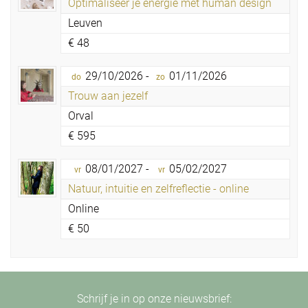
Optimaliseer je energie met human design
Leuven
€
48
29/10/2026 -
01/11/2026
do
zo
Trouw aan jezelf
Orval
€
595
08/01/2027 -
05/02/2027
vr
vr
Natuur, intuitie en zelfreflectie - online
Online
€
50
Schrijf je in op onze nieuwsbrief: