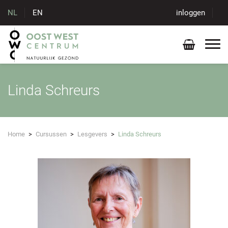
NL
EN
inloggen
Linda Schreurs
Home
>
Cursussen
>
Lesgevers
>
Linda Schreurs