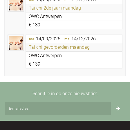
ma
ma
Tai chi 2de jaar maandag
OWC Antwerpen
€
139
14/09/2026 -
14/12/2026
ma
ma
Tai chi gevorderden maandag
OWC Antwerpen
€
139
Schrijf je in op onze nieuwsbrief: