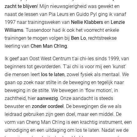
zacht te blijven
! Mijn nieuwsgierigheid was gewekt en
naast de lessen van Pia Leurs en Guido Pyl ging ik vanaf
1997 naar trainingsweken van
Nellie Klabbers
en
Lenzie
Williams
. Tussendoor had ik ook het voorrecht enkele
trainingen te mogen volgen bij
Ben Lo
, rechtstreekse
leerling van
Chen Man Ch'ing
.
Ik geef aan Oost West Centrum t'ai chi-les sinds 1999, van
beginners tot gevorderden. T'ai chi is voor mij een 'kunst'
die mensen leert
los te laten
, zowel fysiek als mentaal. We
gaan op zoek naar stilte in de beweging en tegelijk naar
beweging in de stilte. We bewegen in 'flow motion', in
zachtheid, hier
aanwezig
. Onze aandacht is steeds
bewuster en
zonder oordeel
. De bewegingen die we als
leidraad gebruiken zijn geen doel, maar een middel. De
vorm van Cheng Man Ch'ing is een krachtig instrument, een
uitnodiging en een uitdaging om los te laten. Nadat we de