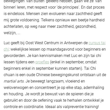
bewegingen 'van buiten' geleerd hebben, gaan we ze 'van
binnen' leren, met respect voor 'de principes'. En dat proces
is eindeloos. Mensen zien evolueren naar zachtheid geeft
mij grote voldoening. Telkens opnieuw een beetje hardheid
achterlaten, op weg naar meer zachtheid, gezondheid,
welzijn, ...
Luc geeft bij Oost West Centrum in Antwerpen de
cursus tai
chi
: wekelijkse lessen op maandagavond voor beginners en
gevorderden. Je kan kennismaken met Luc en zijn tai chi
lessen tijdens een
proefles
(enkel in september, omdat
beginners enkel in september kunnen starten). Tai Chi
chuan is een oude Chinese bewegingskunst ontstaan uit de
martial arts
. Je beweegt langzaam, vloeiend en
weloverwogen en concentreert je op elke stap, ademhaling
en houding. Je wordt je bewust van de spieren die je
gebruikt en door de oefening vaak te herhalen ontwikkel je
controle en coördinatie. Ideaal als valpreventie training!