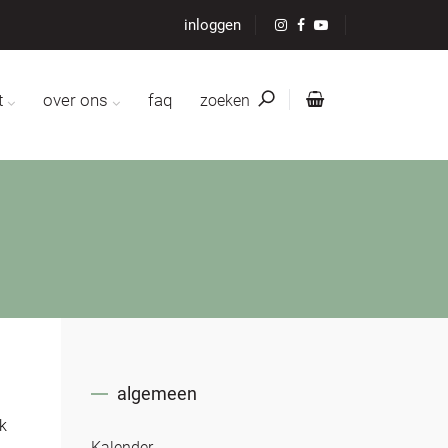
inloggen
t
over ons
faq
zoeken
algemeen
k
Kalender