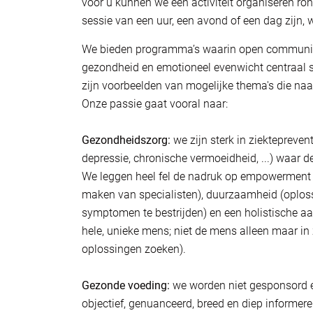
voor u kunnen we een activiteit organiseren ron
sessie van een uur, een avond of een dag zijn
We bieden programma’s waarin open communicatie
gezondheid en emotioneel evenwicht centraal s
zijn voorbeelden van mogelijke thema's die n
Onze passie gaat vooral naar:
Gezondheidszorg:
we zijn sterk in ziekteprev
depressie, chronische vermoeidheid, ...) waar
We leggen heel fel de nadruk op empowerment 
maken van specialisten), duurzaamheid (oplossi
symptomen te bestrijden) en een holistische aan
hele, unieke mens; niet de mens alleen maar in zi
oplossingen zoeken).
Gezonde voeding:
we worden niet gesponsord en
objectief, genuanceerd, breed en diep informere