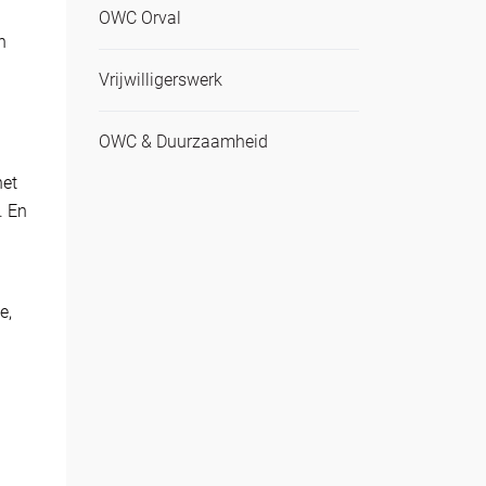
OWC Orval
n
Vrijwilligerswerk
OWC & Duurzaamheid
het
. En
e,