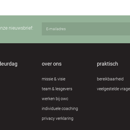
 onze nieuwsbrief:
deurdag
over ons
praktisch
missie & visie
bereikbaarheid
team & lesgevers
veelgestelde vrag
werken bij owc
individuele coaching
privacy verklaring