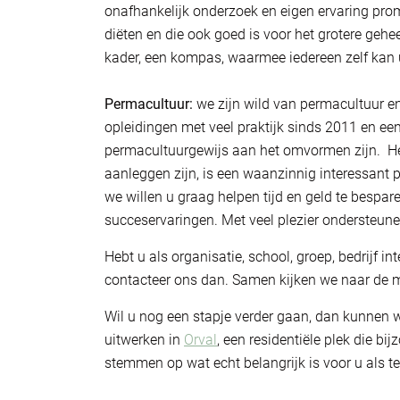
onafhankelijk onderzoek en eigen ervaring pro
diëten en die ook goed is voor het grotere gehee
kader, een kompas, waarmee iedereen zelf kan 
Permacultuur:
we zijn wild van permacultuur en
opleidingen met veel praktijk sinds 2011 en een
permacultuurgewijs aan het omvormen zijn. Het
aanleggen zijn, is een waanzinnig interessant 
we willen u graag helpen tijd en geld te bespar
succeservaringen. Met veel plezier ondersteun
Hebt u als organisatie, school, groep, bedrijf i
contacteer ons dan. Samen kijken we naar de 
Wil u nog een stapje verder gaan, dan kunne
uitwerken in
Orval
, een residentiële plek die bi
stemmen op wat echt belangrijk is voor u als t