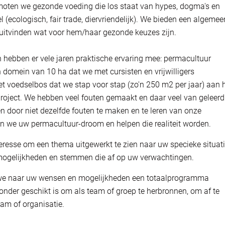
moten we gezonde voeding die los staat van hypes, dogma's en
l (ecologisch, fair trade, diervriendelijk). We bieden een algemee
uitvinden wat voor hem/haar gezonde keuzes zijn.
 hebben er vele jaren praktische ervaring mee: permacultuur
 domein van 10 ha dat we met cursisten en vrijwilligers
 voedselbos dat we stap voor stap (zo'n 250 m2 per jaar) aan 
project. We hebben veel fouten gemaakt en daar veel van geleerd
en door niet dezelfde fouten te maken en te leren van onze
en we uw permacultuur-droom en helpen die realiteit worden.
nteresse om een thema uitgewerkt te zien naar uw specieke situati
mogelijkheden en stemmen die af op uw verwachtingen.
n we naar uw wensen en mogelijkheden een totaalprogramma
jzonder geschikt is om als team of groep te herbronnen, om af te
eam of organisatie.