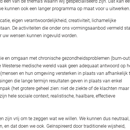
d een van de thema’s waarin wij gespecialiseerd zijn. Dat kan e
, we kunnen ook een langer programma op maat voor u uitwerken
, eigen verantwoordelijkheid, creativiteit, lichamelijke
taan. De activiteiten die onder ons vormingsaanbod vermeld st
aar uw wensen kunnen ingevuld worden.
entie en omgaan met chronische gezondheidsproblemen (burn-out
 de Westerse medische wereld vaak geen adequaat antwoord op he
(mensen en hun omgeving versterken in plaats van afhankelijk 
ngen die lange termijn resultaten geven in plaats van enkel
pak (het grotere geheel zien: niet de ziekte of de klachten maar
jn hele sociale context; realistische, haalbare, effectieve
 zijn vrij om te zeggen wat we willen. We kunnen dus neutraal,
n, en dat doen we ook. Geïnspireerd door traditionele wijsheid,