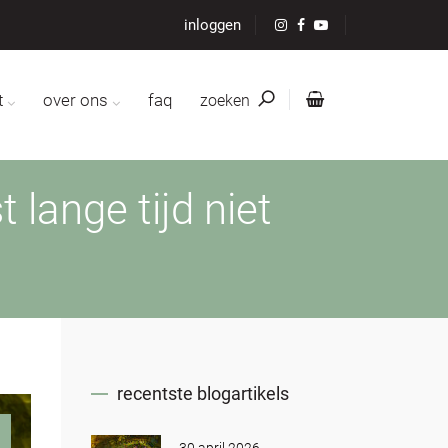
inloggen
t
over ons
faq
zoeken
lange tijd niet
recentste blogartikels