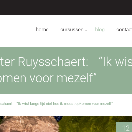
home
cursussen
blog
contac
r Ruysschaert: “Ik wist 
omen voor mezelf”
haert: “Ik wist lange tijd niet hoe ik moest opkomen voor mezelf”
12