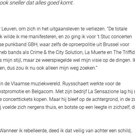
ook sneller dat alles goed komt.
 Leuven, om zich in het uitgaansleven te verliezen. “De totale
k wilde ik me manifesteren, en zo ging ik voor ’t Stuc concerten
se punkband GBH, waar zelfs de oproerpolitie uit Brussel voor
k heb bands als Crime & the City Solution, La Muerte en The Triffi
mijn stijl, maar ze weerspiegelde wel mijn visie op de dingen. I
en, dus zou ik nu ook alleen mijn weg zoeken.”
e in de Vlaamse muziekwereld. Ruysschaert werkte voor de
nstpromotie en Belgacom. Met zijn bedrijf La Sensazione lag hij
 concerttickets kopen. Maar hij bleef op de achtergrond, in de 
voelde zich nergens thuis, en botste op een leegte in zichzelf, d
anneer ik rebelleerde, deed ik dat veilig van achter een schild,