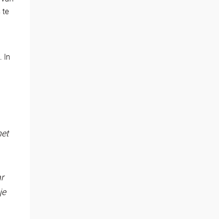
 te
. In
het
ar
je