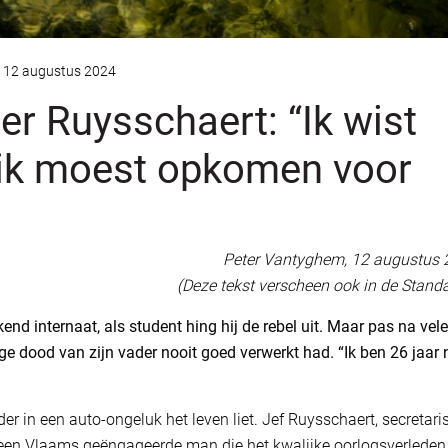
12 augustus 2024
r Ruysschaert: “Ik wist
e ik moest opkomen voor
Peter Vantyghem, 12 augustus 
(Deze tekst verscheen ook in de Stand
kend internaat, als student hing hij de rebel uit. Maar pas na vele
ege dood van zijn vader nooit goed verwerkt had. “Ik ben 26 jaar 
r in een auto-ongeluk het leven liet. Jef Ruysschaert, secretari
 een Vlaams geëngageerde man die het kwalijke oorlogsverleden