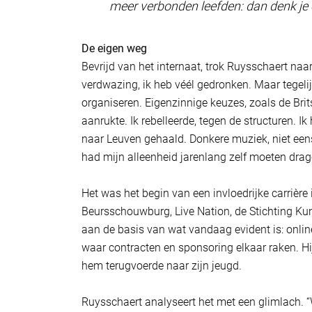
meer verbonden leefden: dan denk je 
De eigen weg
Bevrijd van het internaat, trok Ruysschaert naar
verdwazing, ik heb véél gedronken. Maar tegelij
organiseren. Eigenzinnige keuzes, zoals de Brit
aanrukte. Ik rebelleerde, tegen de structuren. I
naar Leuven gehaald. Donkere muziek, niet eens 
had mijn alleenheid jarenlang zelf moeten drag
Het was het begin van een invloedrijke carrièr
Beursschouwburg, Live Nation, de Stichting Ku
aan de basis van wat vandaag evident is: online
waar contracten en sponsoring elkaar raken. Hij 
hem terugvoerde naar zijn jeugd.
Ruysschaert analyseert het met een glimlach. “W