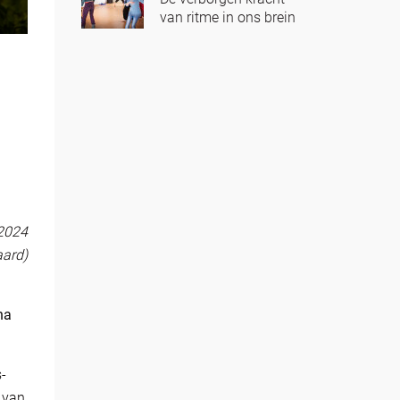
van ritme in ons brein
2024
aard)
na
s-
 van