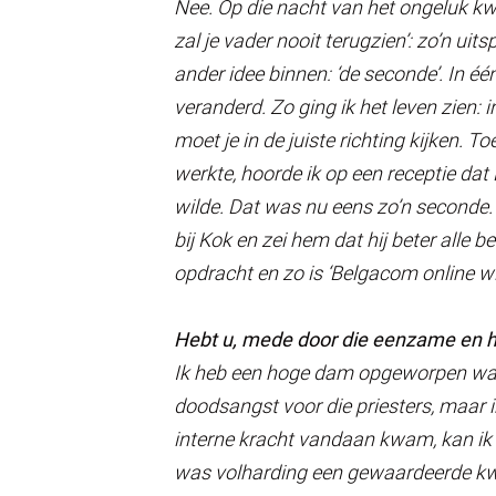
Nee. Op die nacht van het ongeluk kw
zal je vader
nooit
terugzien’: zo’n uit
ander idee binnen: ‘de seconde’. In é
veranderd. Zo ging ik het leven zien:
moet je in de juiste richting kijken. To
werkte, hoorde ik op een receptie dat
wilde. Dat was nu eens zo’n seconde.
bij Kok en zei hem dat hij beter alle 
opdracht en zo is ‘Belgacom online wi
Hebt u, mede door die eenzame en ha
Ik heb een hoge dam opgeworpen waar
doodsangst voor die priesters, maar i
interne kracht vandaan kwam, kan ik n
was volharding een gewaardeerde kwal