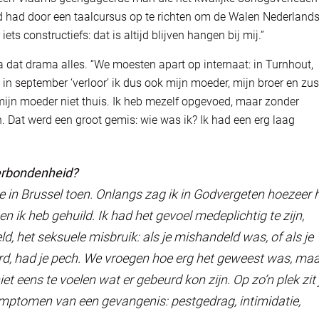
rd had door een taalcursus op te richten om de Walen Nederlands
s constructiefs: dat is altijd blijven hangen bij mij.”
a dat drama alles. “We moesten apart op internaat: in Turnhout,
 in september ‘verloor’ ik dus ook mijn moeder, mijn broer en zus
ijn moeder niet thuis. Ik heb mezelf opgevoed, maar zonder
un. Dat werd een groot gemis: wie was ik? Ik had een erg laag
verbondenheid?
 in Brussel toen. Onlangs zag ik in
Godvergeten
hoezeer 
en ik heb gehuild. Ik had het gevoel medeplichtig te zijn,
d, het seksuele misbruik: als je mishandeld was, of als je
werd, had je pech. We vroegen hoe erg het geweest was, ma
t eens te voelen wat er gebeurd kon zijn. Op zo’n plek zit 
ymptomen van een gevangenis: pestgedrag, intimidatie,