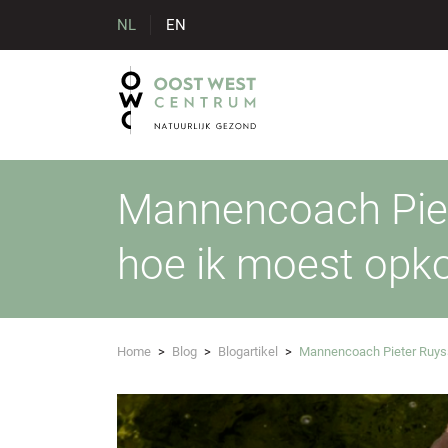
NL
EN
Mannencoach Piete
hoe ik moest opk
Home
>
Blog
>
Blogartikel
>
Mannencoach Pieter Ruyssc