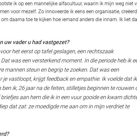
botste ik op een mannelijke alfacultuur, waarin ik mijn weg niet 
omen voor mezelf. Zo innoveerde ik eens een organisatie, creëer
, om daarna toe te kijken hoe iemand anders die innam. Ik liet da
an uw vader u had vastgezet?
 voor het eerst op tafel geslagen, een rechtszaak
at was een versterkend moment. In die periode heb ik e
e mannen steun en begrip te zoeken. Dat was een
 je vastloopt, krijgt feedback en empathie. Ik voelde dat ik
 ben ik, 26 jaar na de feiten, stilletjes beginnen te rouwen
 briefjes aan hem die ik in een vuur gooide en kwam dicht
diep dat zat: ze moedigde me aan om in mijn verdriet te
erd?