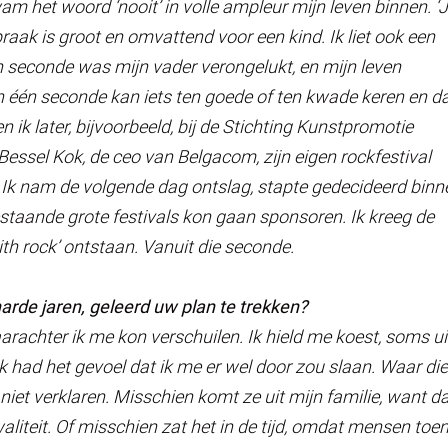
am het woord ‘nooit’ in volle
ampleur
mijn leven binnen. ‘
spraak is groot en omvattend voor een kind. Ik liet ook een
én seconde was mijn vader verongelukt, en mijn leven
 in één seconde kan iets ten goede of ten kwade keren en d
en ik later, bijvoorbeeld, bij de Stichting Kunstpromotie
 Bessel Kok, de ceo van Belgacom, zijn eigen rockfestival
 Ik nam de volgende dag ontslag, stapte gedecideerd binn
bestaande grote festivals kon gaan sponsoren. Ik kreeg de
th rock’ ontstaan. Vanuit die seconde.
rde jaren, geleerd uw plan te trekken?
achter ik me kon verschuilen. Ik hield me koest, soms ui
k had het gevoel dat ik me er wel door zou slaan. Waar die
iet verklaren. Misschien komt ze uit mijn familie, want d
iteit. Of misschien zat het in de tijd, omdat mensen toe