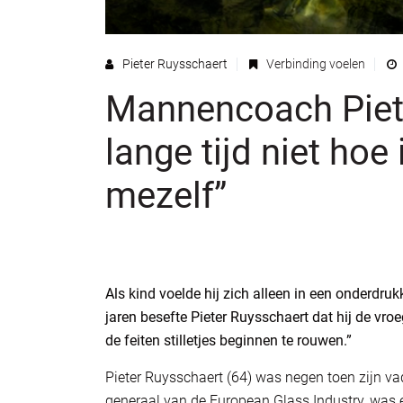
Pieter Ruysschaert
Verbinding voelen
Mannencoach Piete
lange tijd niet ho
mezelf”
Als kind voelde hij zich alleen in een onderdruk
jaren besefte Pieter Ruysschaert dat hij de vro
de feiten stilletjes beginnen te rouwen.”
Pieter Ruysschaert (64) was negen toen zijn vade
generaal van de ­European Glass Industry, was