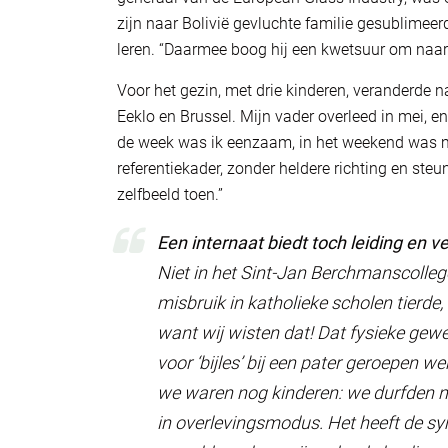
zijn naar Bolivië gevluchte familie gesublimee
leren. “Daarmee boog hij een kwetsuur om naar iet
Voor het gezin, met drie kinderen, veranderde n
Eeklo en Brussel. Mijn vader overleed in mei, en
de week was ik eenzaam, in het weekend was m
referentiekader, zonder heldere richting en ste
zelfbeeld toen.”
Een internaat biedt toch leiding en 
Niet in het Sint-Jan Berchmanscollege
misbruik in katholieke scholen tierde, 
want wij wisten dat! Dat fysieke gewel
voor ‘bijles’ bij een pater geroepen 
we waren nog kinderen: we durfden nie
in overlevingsmodus. Het heeft de s