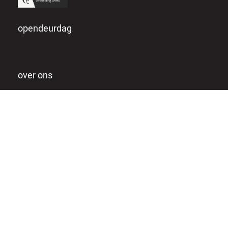
opendeurdag
over ons
missie & visie
team & lesgevers
werken bij owc
individuele coaching
privacy verklaring
praktisch