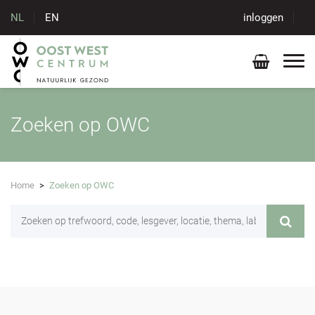
NL
EN
inloggen
Zoeken op OWC
Home
>
Zoeken op OWC