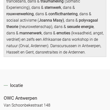
trancedans, dans &
traumaheling
(Somatic
Experiencing), dans &
stemwerk
, dans &
rouwverwerking
, dans &
conflicthantering
, dans &
sociaal activisme (
Joanna Masy)
, dans &
polyvagaal
theorie
(neurowetenschap), dans &
sexuele energie
,
dans &
mannenwerk
, dans &
emoties
(kwaadheid, angst,
verdriet) en zelfs een Afrikaanse dans workshop in de
natuur (Orval, Ardennen). Danscursussen in Antwerpen,
Hasselt en Gent, dansretraites in de Ardennen.
locatie
OWC Antwerpen
Van Schoonbekestraat 148