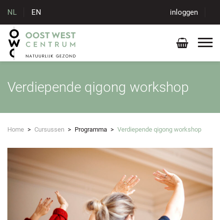
NL
EN
inloggen
Verdiepende qigong workshop
Home
>
Cursussen
>
Programma
>
Verdiepende qigong workshop