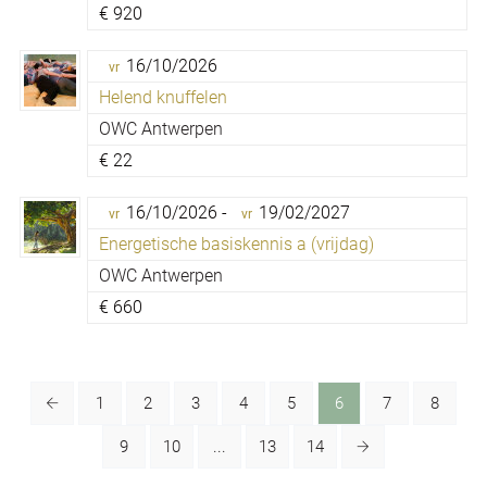
€
920
16/10/2026
vr
Helend knuffelen
OWC Antwerpen
€
22
16/10/2026 -
19/02/2027
vr
vr
Energetische basiskennis a (vrijdag)
OWC Antwerpen
€
660
1
2
3
4
5
6
7
8
9
10
...
13
14