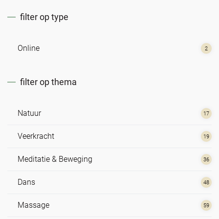
filter op type
Online
2
filter op thema
Natuur
17
Veerkracht
19
Meditatie & Beweging
36
Dans
48
Massage
59