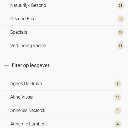
Natuurlijk Gezond
39
Gezond Eten
14
Specials
27
Verbinding voelen
35
filter op lesgever
Agnes De Bruyn
3
Aline Visser
11
Annelies Declerck
1
Annemie Lambert
4