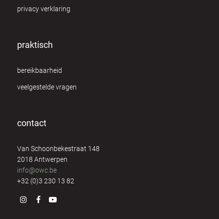
privacy verklaring
George van Elst
7
Greet Brutsaert
8
praktisch
Greet Mermans
8
bereikbaarheid
Guido Paeps
10
veelgestelde vragen
Hilde de Vos
1
contact
Ilse Geusens
1
Van Schoonbekestraat 148
Ingrid Debert
4
2018 Antwerpen
info@owc.be
Irene Nolte
4
+32 (0)3 230 13 82
Isabelle Verstraeten
8