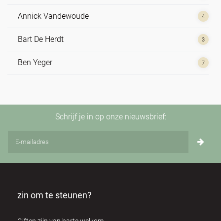
Annick Vandewoude
4
Bart De Herdt
3
Ben Yeger
7
Bert Dhondt
3
Brian Utting
2
Schrijf je in op onze nieuwsbrief:
Carol Mcinerney
1
Cathy Ryan
1
Christian de Sousa
3
zin om te steunen?
Claire Elouard
2