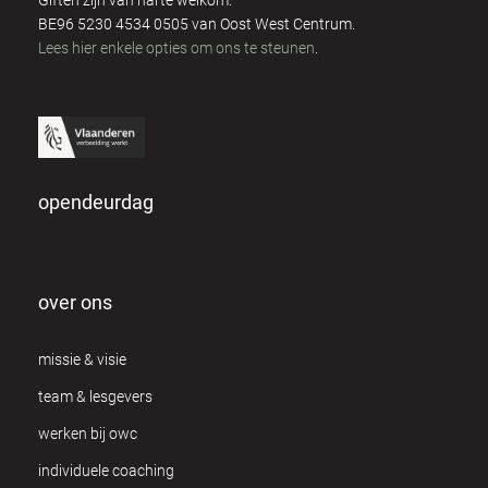
Giften zijn van harte welkom.
Dominique Respens
2
BE96 5230 4534 0505 van Oost West Centrum.
Lees hier enkele opties om ons te steunen
.
Dora Olah
3
Eddy Hubrechts
3
Ellen Saen
2
opendeurdag
Els Mertens
4
Els Van Daele
1
over ons
Els Van Ginneken
1
missie & visie
Fanny Heuten
8
team & lesgevers
Frank & Kathy Coppieters
12
werken bij owc
Freija Wouters
individuele coaching
1