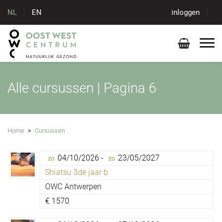
NL
EN
inloggen
Alle cursussen | Pagina 6
Home
>
Cursussen
04/10/2026 -
23/05/2027
zo
zo
Shiatsu 3de jaar b
OWC Antwerpen
€
1570