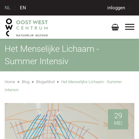
NL
EN
inloggen
Het Menselijke Lichaam -
Summer Intensiv
Home
>
Blog
>
Blogartikel
>
Het Menselijke Lichaam - Summer
Intensiv
29
MEI