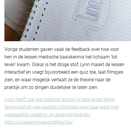
Vorige studenten gaven vaak de feedback over hoe voor
hen in de lessen medische basiskennis het lichaam 'tot
leven' kwam. Ookal is het droge stof, Lynn maakt de lessen
interactief en voegt bijvoorbeeld een quiz toe, laat filmpjes
zien, en waar mogelijk vertaalt ze de theorie naar de
praktijk om zo dingen duidelijker te laten zien.
Lynn heeft ook een website waarin je haar eigen blogs
terugvindt en vele andere informatie over haar werk met
osteopathie voeding- en levensstijladvies :
https://goestingingezondheid.be/