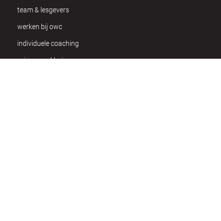
team & lesgevers
werken bij owc
individuele coaching
privacy verklaring
praktisch
bereikbaarheid
veelgestelde vragen
contact
Van Schoonbekestraat 148
2018 Antwerpen