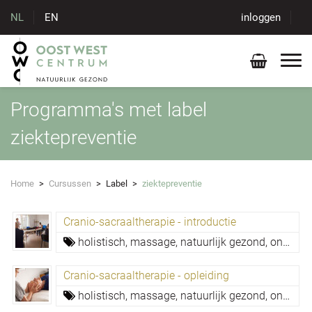
NL
EN
inloggen
Programma's met label
ziektepreventie
Home
>
Cursussen
>
Label
>
ziektepreventie
Cranio-sacraaltherapie - introductie
holistisch,
massage,
natuurlijk gezond,
ontspanning,
Cranio-sacraaltherapie - opleiding
holistisch,
massage,
natuurlijk gezond,
ontspanning,